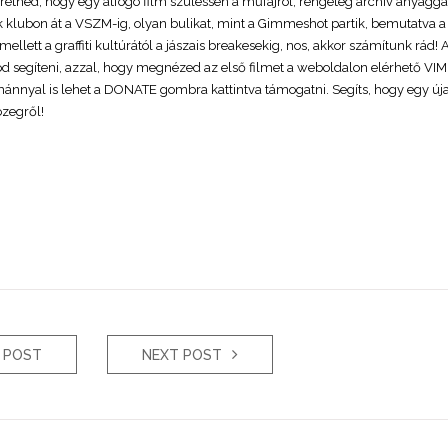
etnéd, hogy egy átfogó film szülessen a műfajról, rengeteg archív anyagga
k klubon át a VSZM-ig, olyan bulikat, mint a Gimmeshot partik, bemutatva a
ellett a graffiti kultúrától a jászais breakesekig, nos, akkor számítunk rád! 
 segíteni, azzal, hogy megnézed az első filmet a weboldalon elérhető VI
ánnyal is lehet a DONATE gombra kattintva támogatni. Segíts, hogy egy új
zegről!
 POST
NEXT POST