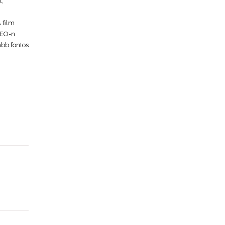
l,
A film
MEO-n
abb fontos