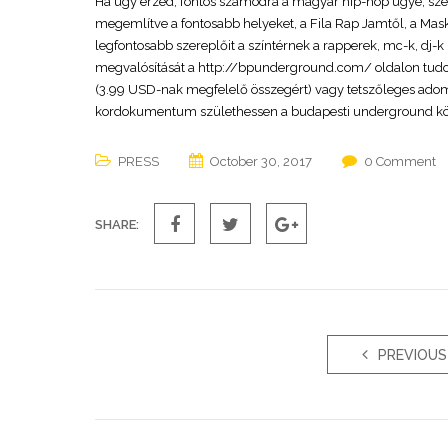
Ha úgy érzed, fontos számodra a magyar hip-hop ügye, szer
megemlítve a fontosabb helyeket, a Fila Rap Jamtől, a Mas
legfontosabb szereplőit a színtérnek a rapperek, mc-k, dj-k m
megvalósítását a http://bpunderground.com/ oldalon tudod
(3.99 USD-nak megfelelő összegért) vagy tetszőleges adom
kordokumentum születhessen a budapesti underground kö
PRESS
October 30, 2017
0 Comment
SHARE:
PREVIOUS