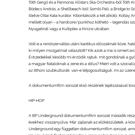
Tóth Gergő és a Pannonia Allstars Ska Orchestra-ból Tóth K
Bödecs András, a Shellbeach-ből Somló Pali, a Bridge to So
illetve Oltai Kata kurátor. Kibontakozik a két alkotó, Koltay
mellett olyan – a hardcore/punkhoz köthető – legendás szór
Nyugatinál vagy a Kultiplex a Kinizsi utcában.
Volt-e a rendszerváltás utáni kaotikus időszaknak köze, ha
ki milyen mozgalmat választott? Kik azok a ma is ismert arc
Évtizedekkel később mi érződik rajtuk, mit gondolnak a gyö
a magyar fiataloknak a zene és a stílus? Miért volt a szoci
az itthoni szubkultúrák, van-e létjogosultságuk, mi az üze
A dokumentumfilm sorozat első részének lejátszásával tov
HIP-HOP
A BP Underground dokumentumfilm sorozat második része a
évekhez visszanyúlva. Már zajlanak az előkészületek, a kö
Underground egy független dokumentumfilm sorozat, amibe