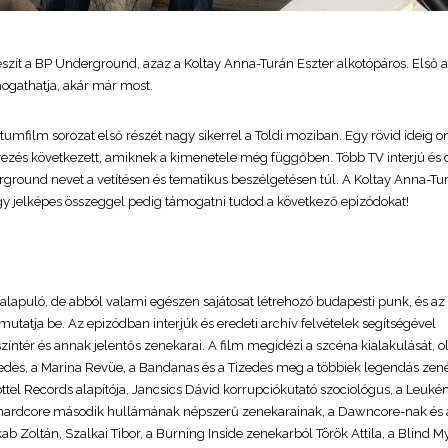
ít a BP Underground, azaz a Koltay Anna-Turán Eszter alkotópáros. Első a
mogathatja, akár már most.
ilm sorozat első részét nagy sikerrel a Toldi moziban. Egy rövid ideig on
nevezés következett, amiknek a kimenetele még függőben. Több TV interjú és 
ground nevet a vetítésen és tematikus beszélgetésen túl. A Koltay Anna-Tu
gy jelképes összeggel pedig támogatni tudod a következő epizódokat!
lapuló, de abból valami egészen sajátosat létrehozó budapesti punk, és az
tatja be. Az epizódban interjúk és eredeti archív felvételek segítségével
ntér és annak jelentős zenekarai. A film megidézi a szcéna kialakulását, o
zedes, a Marina Revüe, a Bandanas és a Tizedes meg a többiek legendás zené
ttel Records alapítója, Jancsics Dávid korrupciókutató szociológus, a Leuké
ai hardcore második hullámának népszerű zenekarainak, a Dawncore-nak és 
b Zoltán, Szalkai Tibor, a Burning Inside zenekarból Török Attila, a Blind M