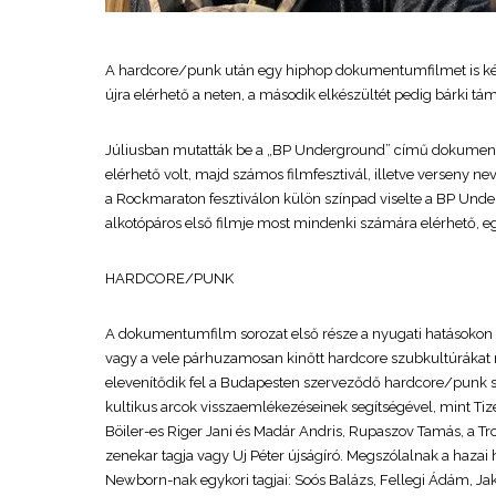
A hardcore/punk után egy hiphop dokumentumfilmet is kész
újra elérhető a neten, a második elkészültét pedig bárki tá
Júliusban mutatták be a „BP Underground” című dokumentumf
elérhető volt, majd számos filmfesztivál, illetve verseny 
a Rockmaraton fesztiválon külön színpad viselte a BP Under
alkotópáros első filmje most mindenki számára elérhető, e
HARDCORE/PUNK
A dokumentumfilm sorozat első része a nyugati hatásokon a
vagy a vele párhuzamosan kinőtt hardcore szubkultúrákat mu
elevenítődik fel a Budapesten szerveződő hardcore/punk szí
kultikus arcok visszaemlékezéseinek segítségével, mint Ti
Böiler-es Riger Jani és Madár Andris, Rupaszov Tamás, a Tro
zenekar tagja vagy Uj Péter újságíró. Megszólalnak a haz
Newborn-nak egykori tagjai: Soós Balázs, Fellegi Ádám, Jaka