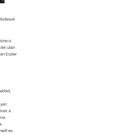
lkotásuk
line is
cikk után
rán Eszter
 abból,
lyan
sze, a
mia
a
yself-es