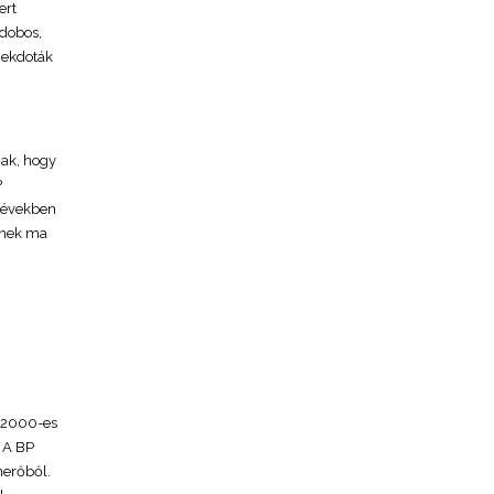
ert
 dobos,
anekdoták
nak, hogy
?
s években
yenek ma
s 2000-es
! A BP
nerőből.