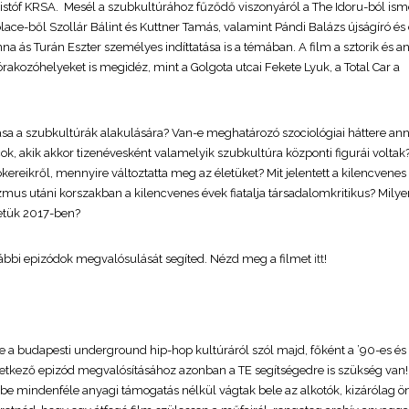
ristóf KRSA. Mesél a szubkultúrához fűződő viszonyáról a The Idoru-ból ism
lace-ből Szollár Bálint és Kuttner Tamás, valamint Pándi Balázs újságíró és
 Anna ás Turán Eszter személyes indíttatása is a témában. A film a sztorik és 
akozóhelyeket is megidéz, mint a Golgota utcai Fekete Lyuk, a Total Car a
tása a szubkultúrák alakulására? Van-e meghatározó szociológiai háttere an
ok, akik akkor tizenévesként valamelyik szubkultúra központi figurái voltak
kereikről, mennyire változtatta meg az életüket? Mit jelentett a kilencvene
alizmus utáni korszakban a kilencvenes évek fiatalja társadalomkritikus? Mil
netük 2017-ben?
ábbi epizódok megvalósulását segíted. Nézd meg a filmet
itt
!
 budapesti underground hip-hop kultúráról szól majd, főként a ’90-es é
vetkező epizód megvalósításához azonban a TE segítségedre is szükség van
 mindenféle anyagi támogatás nélkül vágtak bele az alkotók, kizárólag ö