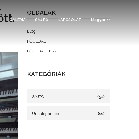
t
OLDALAK
tt.
GALÉRIA
SAJTÓ
KAPCSOLAT
Magyar
Blog
FŐOLDAL
FŐOLDAL TESZT
KATEGÓRIÁK
SAJTÓ
(51)
Uncategorized
(11)