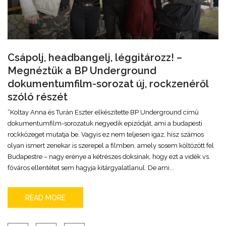
Csápolj, headbangelj, léggitározz! –
Megnéztük a BP Underground
dokumentumfilm-sorozat új, rockzenéről
szóló részét
“Koltay Anna és Turán Eszter elkészítette BP Underground című
dokumentumfilm-sorozatuk negyedik epizódját, ami a budapesti
rockközeget mutatja be. Vagyis ez nem teljesen igaz, hisz számos
olyan ismert zenekar is szerepel a filmben, amely sosem költözött fel
Budapestre – nagy erénye a kétrészes doksinak, hogy ezt a vidék vs.
főváros ellentétet sem hagyja kitárgyalatlanul. De ami...
READ MORE