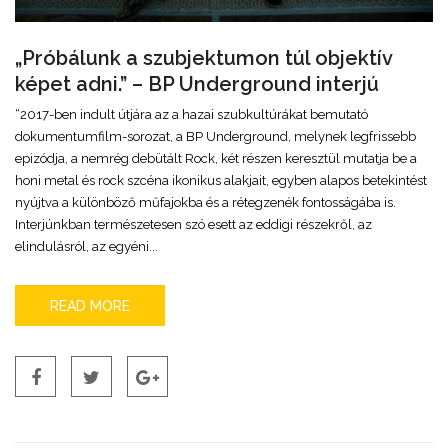
„Próbálunk a szubjektumon túl objektív
képet adni.” – BP Underground interjú
“2017-ben indult útjára az a hazai szubkultúrákat bemutató
dokumentumfilm-sorozat, a BP Underground, melynek legfrissebb
epizódja, a nemrég debütált Rock, két részen keresztül mutatja be a
honi metal és rock szcéna ikonikus alakjait, egyben alapos betekintést
nyújtva a különböző műfajokba és a rétegzenék fontosságába is.
Interjúnkban természetesen szó esett az eddigi részekről, az
elindulásról, az egyéni...
READ MORE