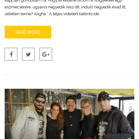
kapcsán gondoltam rá, hogy le kellene ülnöm a hölgyekkel egy
eszmecserére, ugyanis negyedik rész ott, induló negyedik évad itt,
véletlen lenne? Aligha.” A teljes videóért kattints ide.
READ MORE