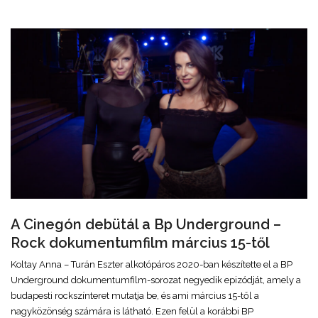
A Cinegón debütál a Bp Underground –
Rock dokumentumfilm március 15-től
Koltay Anna – Turán Eszter alkotópáros 2020-ban készítette el a BP
Underground dokumentumfilm-sorozat negyedik epizódját, amely a
budapesti rockszínteret mutatja be, és ami március 15-től a
nagyközönség számára is látható. Ezen felül a korábbi BP