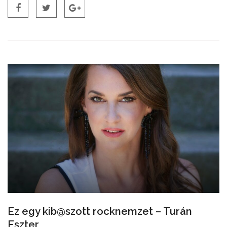
Ez egy kib@szott rocknemzet – Turán
Eszter