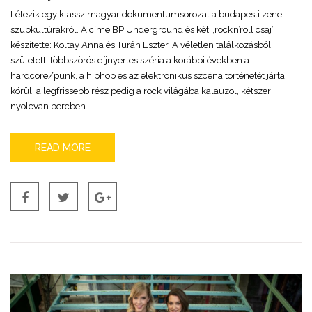
Létezik egy klassz magyar dokumentumsorozat a budapesti zenei
szubkultúrákról. A címe BP Underground és két „rock’n’roll csaj”
készítette: Koltay Anna és Turán Eszter. A véletlen találkozásból
született, többszörös díjnyertes széria a korábbi években a
hardcore/punk, a hiphop és az elektronikus szcéna történetét járta
körül, a legfrissebb rész pedig a rock világába kalauzol, kétszer
nyolcvan percben....
READ MORE