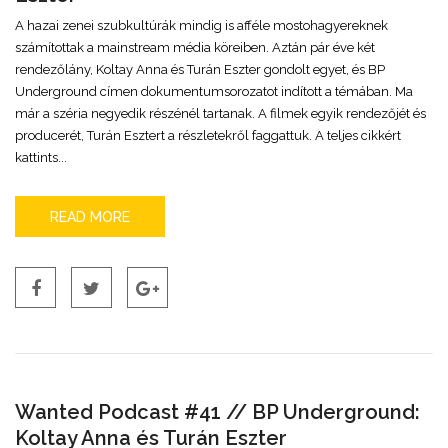
A hazai zenei szubkultúrák mindig is afféle mostohagyereknek
számítottak a mainstream média köreiben. Aztán pár éve két
rendezőlány, Koltay Anna és Turán Eszter gondolt egyet, és BP
Underground címen dokumentumsorozatot indított a témában. Ma
már a széria negyedik részénél tartanak. A filmek egyik rendezőjét és
producerét, Turán Esztert a részletekről faggattuk. A teljes cikkért
kattints...
READ MORE
Wanted Podcast #41 // BP Underground:
Koltay Anna és Turán Eszter