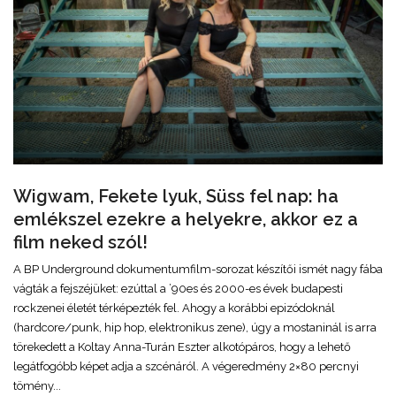
Wigwam, Fekete lyuk, Süss fel nap: ha
emlékszel ezekre a helyekre, akkor ez a
film neked szól!
A BP Underground dokumentumfilm-sorozat készítői ismét nagy fába
vágták a fejszéjüket: ezúttal a ’90es és 2000-es évek budapesti
rockzenei életét térképezték fel. Ahogy a korábbi epizódoknál
(hardcore/punk, hip hop, elektronikus zene), úgy a mostaninál is arra
törekedett a Koltay Anna-Turán Eszter alkotópáros, hogy a lehető
legátfogóbb képet adja a szcénáról. A végeredmény 2×80 percnyi
tömény...