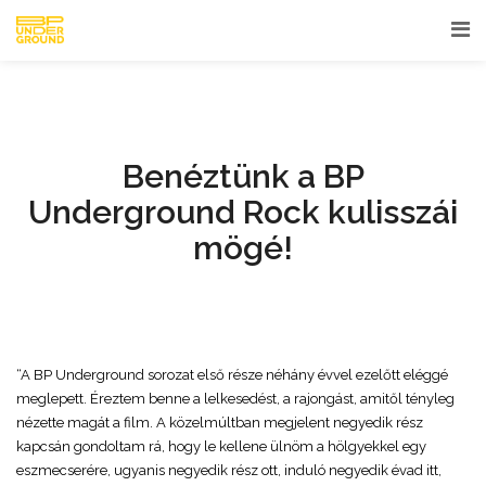
Benéztünk a BP
Underground Rock kulisszái
mögé!
“A BP Underground sorozat első része néhány évvel ezelőtt eléggé
meglepett. Éreztem benne a lelkesedést, a rajongást, amitől tényleg
nézette magát a film. A közelmúltban megjelent negyedik rész
kapcsán gondoltam rá, hogy le kellene ülnöm a hölgyekkel egy
eszmecserére, ugyanis negyedik rész ott, induló negyedik évad itt,